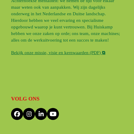
Achterhoekse mentaliteit: we nemen de tijd voor elkaar
maar weten ook van aanpakken. Wij zijn dagelijks
onderweg in het Nederlandse en Duitse landschap.
Hierdoor hebben we veel ervaring en specialisme
opgebouwd waarop je kunt vertrouwen. Bij Huiskamp
hebben we onze zaken op orde; ons team, onze machines;
alles om de werkuitvoering tot een succes te maken!
Bekijk onze missie, visie en kernwaarden (PDF)
⧉
VOLG ONS
Facebook
Instagram
LinkedIn
YouTube