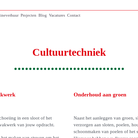
ineverhuur
Projecten
Blog
Vacatures
Contact
Cultuurtechniek
vakwerk
Onderhoud aan groen
choeiing in een sloot of het
Naast het aanleggen van groen, 
 vakwerk van jouw opdracht.
verzorgen aan sloten, poelen, ho
schoonmaken van poelen of het s
t het maken van stuwen om het