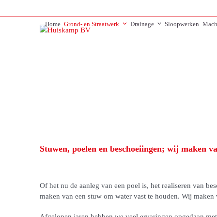
Skip
to
Home
Grond- en Straatwerk
Drainage
Sloopwerken
Mach
content
Stuwen, poelen en beschoeiingen; wij maken 
Of het nu de aanleg van een poel is, het realiseren van bes
maken van een stuw om water vast te houden. Wij maken
Afgelopen jaren hebben we veel ervaringen opgedaan me