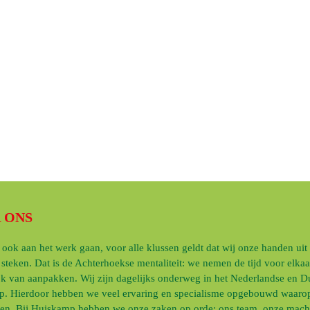
Vragen, wensen
of advies nodig?
info@huiskampbv.nl
T
0543-514863
 ONS
 ook aan het werk gaan, voor alle klussen geldt dat wij onze handen uit
teken. Dat is de Achterhoekse mentaliteit: we nemen de tijd voor elka
k van aanpakken. Wij zijn dagelijks onderweg in het Nederlandse en Du
p. Hierdoor hebben we veel ervaring en specialisme opgebouwd waarop
en. Bij Huiskamp hebben we onze zaken op orde; ons team, onze mach