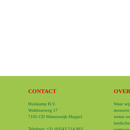
CONTACT
OVER
Huiskamp B.V.
Waar wij
Waliënseweg 17
mouwen s
7105 CD Winterswijk-Huppel
weten oo
landscha
Telefoon:
+31 (0)543 514 863
vertrouw