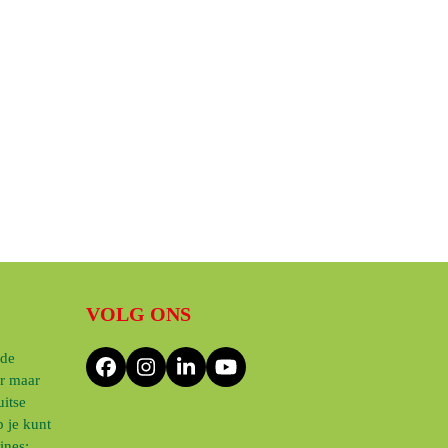
VOLG ONS
 de
Facebook
Instagram
LinkedIn
YouTube
ar maar
itse
 je kunt
ines;