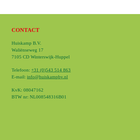
CONTACT
Huiskamp B.V.
Waliënseweg 17
7105 CD Winterswijk-Huppel
Telefoon:
+31 (0)543 514 863
E-mail:
info@huiskampbv.nl
KvK: 08047162
BTW nr: NL008548316B01