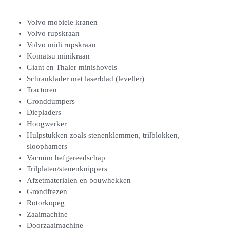
Volvo mobiele kranen
Volvo rupskraan
Volvo midi rupskraan
Komatsu minikraan
Giant en Thaler minishovels
Schranklader met laserblad (leveller)
Tractoren
Gronddumpers
Diepladers
Hoogwerker
Hulpstukken zoals stenenklemmen, trilblokken,
sloophamers
Vacuüm hefgereedschap
Trilplaten/stenenknippers
Afzetmaterialen en bouwhekken
Grondfrezen
Rotorkopeg
Zaaimachine
Doorzaaimachine