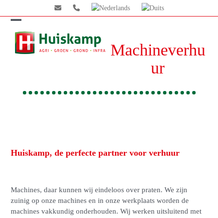
Skip
to
content
Open
Close
Machineverhu
mobile
mobile
menu
menu
ur
Huiskamp, de perfecte partner voor verhuur
Machines, daar kunnen wij eindeloos over praten. We zijn
zuinig op onze machines en in onze werkplaats worden de
machines vakkundig onderhouden. Wij werken uitsluitend met