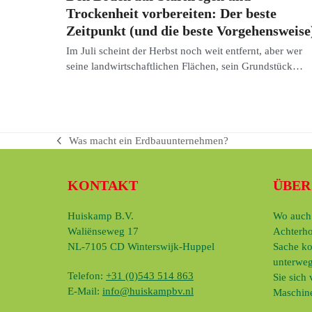
Trockenheit vorbereiten: Der beste
Zeitpunkt (und die beste Vorgehensweise
Im Juli scheint der Herbst noch weit entfernt, aber wer
seine landwirtschaftlichen Flächen, sein Grundstück…
Was macht ein Erdbauunternehmen?
vorheriger
Beitrag:
KONTAKT
ÜBER
Huiskamp B.V.
Wo auch 
Waliënseweg 17
Achterho
NL-7105 CD Winterswijk-Huppel
Sache ko
unterweg
Telefon:
+31 (0)543 514 863
Sie sich
E-Mail:
info@huiskampbv.nl
Maschine