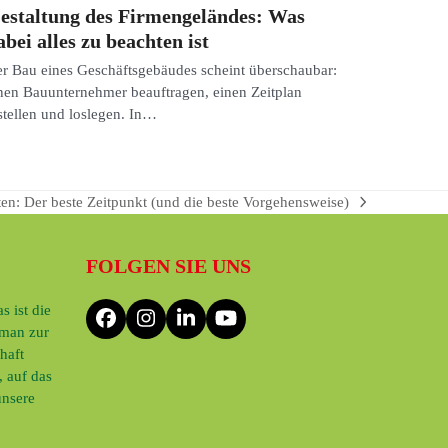
estaltung des Firmengeländes: Was
abei alles zu beachten ist
r Bau eines Geschäftsgebäudes scheint überschaubar:
nen Bauunternehmer beauftragen, einen Zeitplan
stellen und loslegen. In…
en: Der beste Zeitpunkt (und die beste Vorgehensweise)
FOLGEN SIE UNS
 ist die
Facebook
Instagram
LinkedIn
YouTube
 man zur
haft
 auf das
unsere