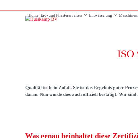
Skip
to
Home
Erd- und Pflasterarbeiten
Entwässerung
Maschinen
content
ISO 
Qualität ist kein Zufall. Sie ist das Ergebnis guter P
daran. Nun wurde dies auch offiziell bestätigt: Wir sin
Was genau beinhaltet diese Zertifi