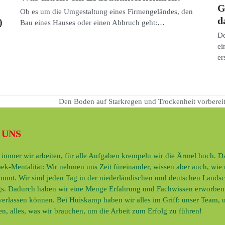
G
Ob es um die Umgestaltung eines Firmengeländes, den
d
)
Bau eines Hauses oder einen Abbruch geht:…
De
ei
er
Den Boden auf Starkregen und Trockenheit vorbereit
Nächster
Beitrag:
 UNS
immer wir arbeiten, für alle Aufgaben krempeln wir die Ärmel hoch. Das
ek-Mentalität: Wir nehmen uns Zeit füreinander, wissen aber auch, wie
mmt. Wir sind jeden Tag in der niederländischen und deutschen Landsc
s. Dadurch haben wir eine Menge Erfahrung und Fachwissen erworben,
 verlassen können. Bei Huiskamp haben wir alles im Griff: unser Team, 
n, alles, was wir brauchen, um die Arbeit zum Erfolg zu führen!