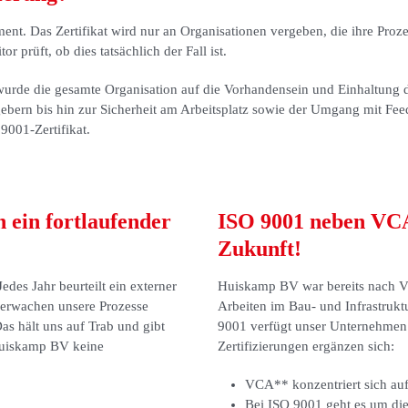
ent. Das Zertifikat wird nur an Organisationen vergeben, die ihre Proz
 prüft, ob dies tatsächlich der Fall ist.
rde die gesamte Organisation auf die Vorhandensein und Einhaltung d
ebern bis hin zur Sicherheit am Arbeitsplatz sowie der Umgang mit F
9001-Zertifikat.
 ein fortlaufender
ISO 9001 neben VCA*
Zukunft!
edes Jahr beurteilt ein externer
Huiskamp BV war bereits nach VC
überwachen unsere Prozesse
Arbeiten im Bau- und Infrastruktu
s hält uns auf Trab und gibt
9001 verfügt unser Unternehmen n
 Huiskamp BV keine
Zertifizierungen ergänzen sich:
VCA** konzentriert sich auf
Bei ISO 9001 geht es um die