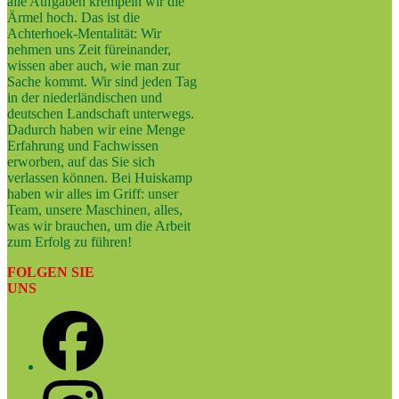
alle Aufgaben krempeln wir die
Ärmel hoch. Das ist die
Achterhoek-Mentalität: Wir
nehmen uns Zeit füreinander,
wissen aber auch, wie man zur
Sache kommt. Wir sind jeden Tag
in der niederländischen und
deutschen Landschaft unterwegs.
Dadurch haben wir eine Menge
Erfahrung und Fachwissen
erworben, auf das Sie sich
verlassen können. Bei Huiskamp
haben wir alles im Griff: unser
Team, unsere Maschinen, alles,
was wir brauchen, um die Arbeit
zum Erfolg zu führen!
FOLGEN SIE
UNS
Facebook
Instagram