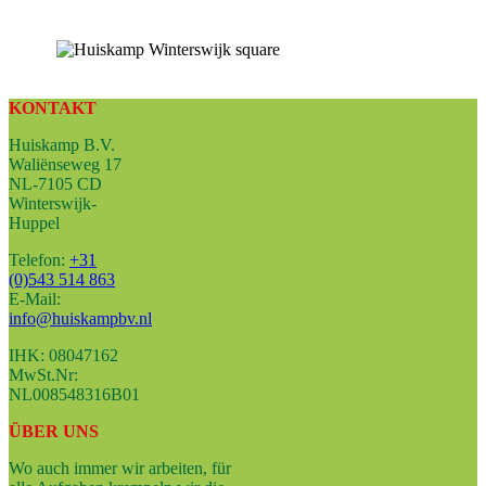
KONTAKT
Huiskamp B.V.
Waliënseweg 17
NL-7105 CD
Winterswijk-
Huppel
Telefon:
+31
(0)543 514 863
E-Mail:
info@huiskampbv.nl
IHK: 08047162
MwSt.Nr:
NL008548316B01
ÜBER UNS
Wo auch immer wir arbeiten, für