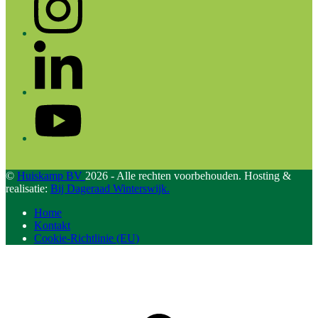
LinkedIn
YouTube
©
Huiskamp BV
2026 - Alle rechten voorbehouden. Hosting &
realisatie:
Bij Dageraad Winterswijk.
Home
Kontakt
Cookie-Richtlinie (EU)