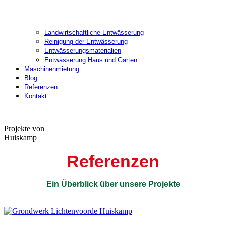
Landwirtschaftliche Entwässerung
Reinigung der Entwässerung
Entwässerungsmaterialien
Entwässerung Haus und Garten
Maschinenmietung
Blog
Referenzen
Kontakt
Open
Close
mobile
mobile
Projekte von
menu
menu
Huiskamp
Referenzen
Ein Überblick über unsere Projekte