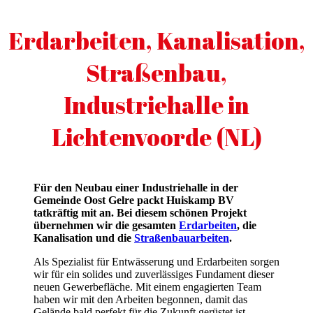
Open
Close
mobile
mobile
menu
menu
Erdarbeiten, Kanalisation,
Straßenbau,
Industriehalle in
Lichtenvoorde (NL)
Für den Neubau einer Industriehalle in der
Gemeinde Oost Gelre packt Huiskamp BV
tatkräftig mit an. Bei diesem schönen Projekt
übernehmen wir die gesamten
Erdarbeiten
, die
Kanalisation und die
Straßenbauarbeiten
.
Als Spezialist für Entwässerung und Erdarbeiten sorgen
wir für ein solides und zuverlässiges Fundament dieser
neuen Gewerbefläche. Mit einem engagierten Team
haben wir mit den Arbeiten begonnen, damit das
Gelände bald perfekt für die Zukunft gerüstet ist.