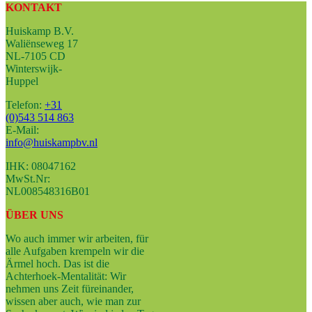
KONTAKT
Huiskamp B.V.
Waliënseweg 17
NL-7105 CD
Winterswijk-
Huppel
Telefon:
+31
(0)543 514 863
E-Mail:
info@huiskampbv.nl
IHK: 08047162
MwSt.Nr:
NL008548316B01
ÜBER UNS
Wo auch immer wir arbeiten, für
alle Aufgaben krempeln wir die
Ärmel hoch. Das ist die
Achterhoek-Mentalität: Wir
nehmen uns Zeit füreinander,
wissen aber auch, wie man zur