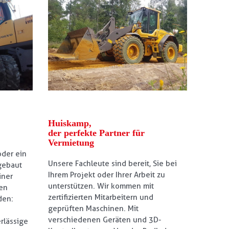
Huiskamp,
der perfekte Partner für
Vermietung
oder ein
Unsere Fachleute sind bereit, Sie bei
gebaut
Ihrem Projekt oder Ihrer Arbeit zu
iner
unterstützen. Wir kommen mit
zen
zertifizierten Mitarbeitern und
den:
geprüften Maschinen. Mit
verschiedenen Geräten und 3D-
rlässige