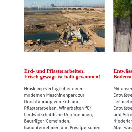
Erd- und Pflasterarbeiten:
Entwäss
Frisch gewagt ist halb gewonnen!
Bodenst
Huiskamp verfügt über einen
Mit unse
modernen Maschinenpark zur
Entwässe
Durchführung von Erd- und
seit mehr
Pflasterarbeiten. Wir arbeiten für
Entwässe
landwirtschaftliche Unternehmen,
und Acke
Bauträger, Gemeinden,
Niederla
Bauunternehmen und Privatpersonen.
Aber wus