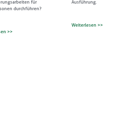
rungsarbeiten für
Ausführung.
rsonen durchführen?
Weiterlesen >>
sen >>
Auch für Privatpersonen!
Straßenarbeit oder Erdarbeite
Dann setzen Sie sich mit uns in Verb
Alle Möglichkeiten ansehen >>