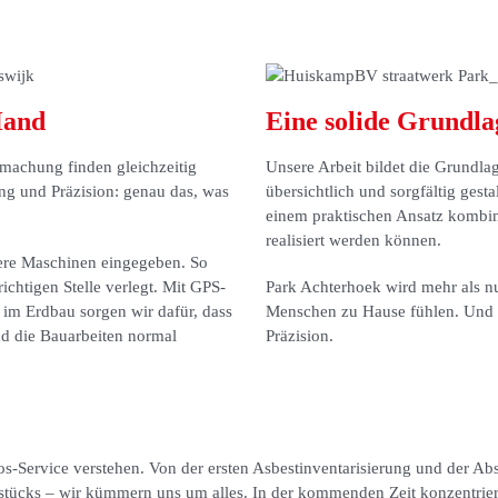
Hand
Eine solide Grundla
machung finden gleichzeitig
Unsere Arbeit bildet die Grundlag
ung und Präzision: genau das, was
übersichtlich und sorgfältig gest
einem praktischen Ansatz kombini
realisiert werden können.
sere Maschinen eingegeben. So
chtigen Stelle verlegt. Mit GPS-
Park Achterhoek wird mehr als nur
im Erdbau sorgen wir dafür, dass
Menschen zu Hause fühlen. Und 
nd die Bauarbeiten normal
Präzision.
os-Service verstehen. Von der ersten Asbestinventarisierung und der Ab
stücks – wir kümmern uns um alles. In der kommenden Zeit konzentriere