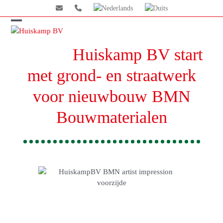
Skip
to
content
Open
Close
mobile
mobile
Huiskamp BV start
menu
menu
met grond- en straatwerk
voor nieuwbouw BMN
Bouwmaterialen