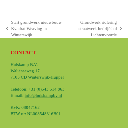
Start grondwerk nieuwbouw
Grondwerk riolering
Kvadrat Weaving in
straatwerk bedrijfshal
previous
next
Winterswijk
Lichtenvoorde
post:
post:
CONTACT
Huiskamp B.V.
Waliënseweg 17
7105 CD Winterswijk-Huppel
Telefoon:
+31 (0)543 514 863
E-mail:
info@huiskampbv.nl
KvK: 08047162
BTW nr: NL008548316B01