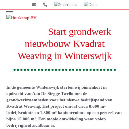
Skip
to
content
Open
Close
mobile
mobile
Start grondwerk
menu
menu
nieuwbouw Kvadrat
Weaving in Winterswijk
In de gemeente Winterswijk starten wij binnenkort in
opdracht van Aan De Stegge Twello met de
grondwerkzaamheden voor het nieuwe bedrijfspand van
Kvadrat Weaving. Het project omvat circa 8.600 m²
bedrijfsruimte en 1.300 m² kantoorruimte op een perceel van
bijna 15.000 m². Een mooie ontwikkeling waar volop
bedrijvigheid zichtbaar is.