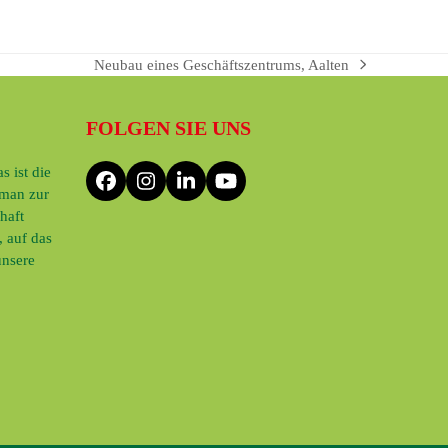
Neubau eines Geschäftszentrums, Aalten
Nächster
Beitrag:
FOLGEN SIE UNS
 ist die
Facebook
Instagram
LinkedIn
YouTube
 man zur
haft
 auf das
unsere