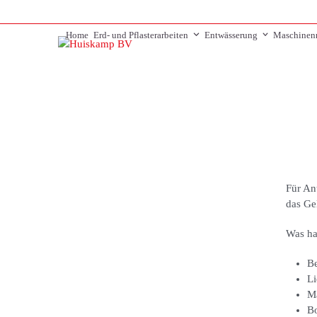
Skip
to
Home
Erd- und Pflasterarbeiten
Entwässerung
Maschinen
content
Für An
das Ge
Was ha
Be
Li
Ma
Bo