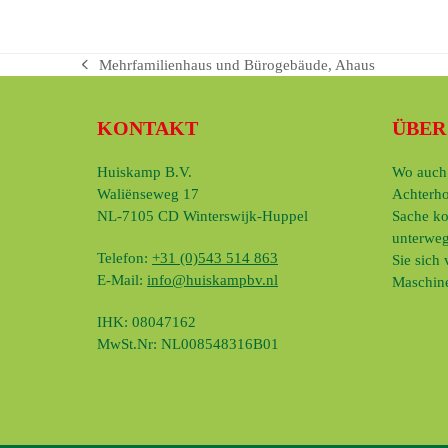
Mehrfamilienhaus und Bürogebäude, Ahaus
vorheriger
Beitrag:
KONTAKT
ÜBER
Huiskamp B.V.
Wo auch 
Waliënseweg 17
Achterho
NL-7105 CD Winterswijk-Huppel
Sache ko
unterweg
Telefon:
+31 (0)543 514 863
Sie sich
E-Mail:
info@huiskampbv.nl
Maschine
IHK: 08047162
MwSt.Nr: NL008548316B01