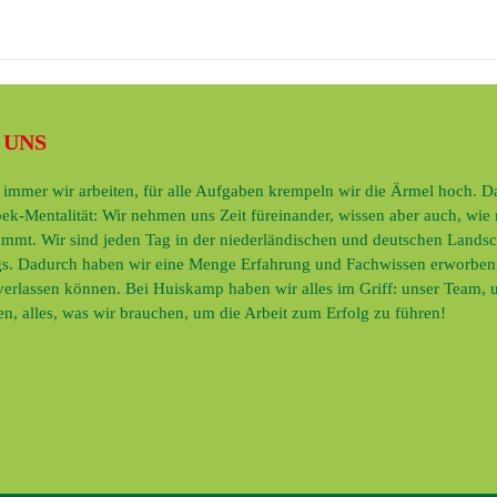
 UNS
immer wir arbeiten, für alle Aufgaben krempeln wir die Ärmel hoch. Das
ek-Mentalität: Wir nehmen uns Zeit füreinander, wissen aber auch, wie
mmt. Wir sind jeden Tag in der niederländischen und deutschen Landsc
s. Dadurch haben wir eine Menge Erfahrung und Fachwissen erworben,
 verlassen können. Bei Huiskamp haben wir alles im Griff: unser Team, 
n, alles, was wir brauchen, um die Arbeit zum Erfolg zu führen!