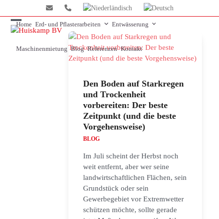
Skip
to
Home
Erd- und Pflasterarbeiten
Entwässerung
content
Open
Close
mobile
mobile
Maschinenmietung
Blog
Referenzen
Kontakt
menu
menu
Den Boden auf Starkregen
und Trockenheit
vorbereiten: Der beste
Zeitpunkt (und die beste
Vorgehensweise)
BLOG
Im Juli scheint der Herbst noch
weit entfernt, aber wer seine
landwirtschaftlichen Flächen, sein
Grundstück oder sein
Gewerbegebiet vor Extremwetter
schützen möchte, sollte gerade