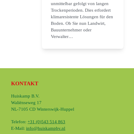
unmittelbar gefolgt von langen
Trockenperioden. Dies erfordert
klimaresistente Lösungen für den
Boden. Ob Sie nun Landwirt,
Bauunternehmer oder
Verwalter…
KONTAKT
Huiskamp B.V.
Waliënseweg 17
NL-7105 CD Winterswijk-Huppel
Telefon:
+31 (0)543 514 863
E-Mail:
info@huiskampbv.nl