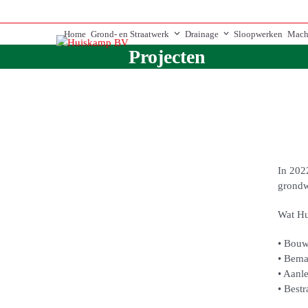
Skip
to
Home
Grond- en Straatwerk
Drainage
Sloopwerken
Mach
content
Projecten
In 202
grondw
Wat Hu
• Bouw
• Bema
• Aanle
• Best