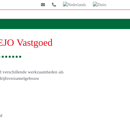
EJO Vastgoed
d verschillende werkzaamheden als
drijfsverzamelgebouw
ld